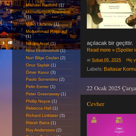
Michael Radford
(1)
Michelangelo Antonioni
(1)
Milko Lazarov
(1)
Mohammad Rasoulof
(1)
açılacak bir geçittir.
Nikolaj Arcel
(1)
Read more » (Spoiler iç
Nina Ekvtimishvili
(1)
Nuri Bilge Ceylan
(2)
at
Şubat 05, 2025
Hiç 
Onur Saylak
(1)
Labels:
Baltasar Korm
Ömer Kavur
(3)
Paolo Sorrentino
(2)
22 Ocak 2025 Çarş
Pelin Esmer
(1)
Peter Greenaway
(1)
Phillip Noyce
(1)
Cevher
Rebecca Hall
(1)
Richard Linklater
(3)
Ritesh Batra
(1)
Roy Andersson
(2)