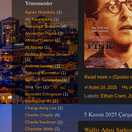
Yönetmenler
Ágnes Hranitzky
(1)
Aki Kaurismäki
(1)
Aleksandr Sokurov
(4)
Alexander Payne
(3)
Alfonso Cuaron
(1)
Ali Abbasi
(1)
Anders Thomas Jensen
(1)
Andrew Levitas
(1)
Baltasar Kormakur
(1)
Read more » (Spoiler iç
Behtash Sanaeeha
(1)
Béla Tarr
(1)
at
Aralık 24, 2025
Hiç 
Benedikt Erlingsson
(1)
Labels:
Ethan Coen
,
J
Boong Jun Ho
(1)
Chang-dong Lee
(2)
5 Kasım 2025 Çarş
Charlie Chaplin
(6)
Charlie Kaufman
(1)
Wallis Adası Şarkıs
Charlotte Wells
(1)