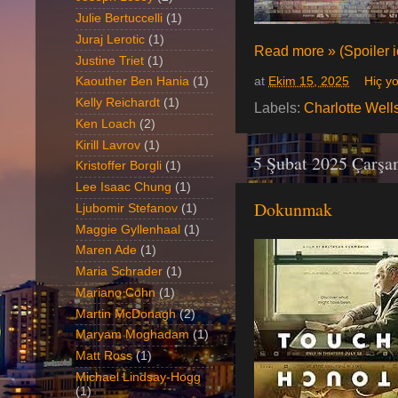
Julie Bertuccelli
(1)
Juraj Lerotic
(1)
Read more » (Spoiler iç
Justine Triet
(1)
at
Ekim 15, 2025
Hiç y
Kaouther Ben Hania
(1)
Kelly Reichardt
(1)
Labels:
Charlotte Well
Ken Loach
(2)
Kirill Lavrov
(1)
5 Şubat 2025 Çarş
Kristoffer Borgli
(1)
Lee Isaac Chung
(1)
Dokunmak
Ljubomir Stefanov
(1)
Maggie Gyllenhaal
(1)
Maren Ade
(1)
Maria Schrader
(1)
Mariano Cohn
(1)
Martin McDonagh
(2)
Maryam Moghadam
(1)
Matt Ross
(1)
Michael Lindsay-Hogg
(1)