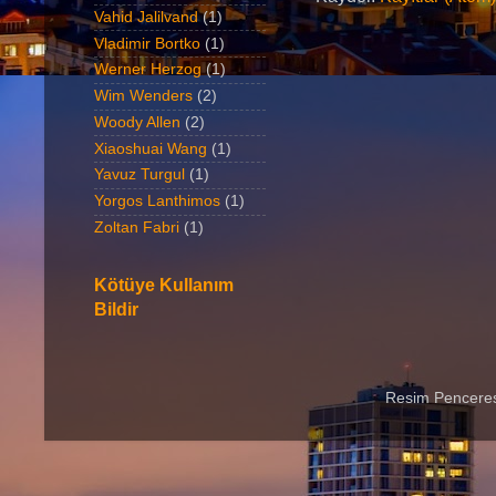
Vahid Jalilvand
(1)
Vladimir Bortko
(1)
Werner Herzog
(1)
Wim Wenders
(2)
Woody Allen
(2)
Xiaoshuai Wang
(1)
Yavuz Turgul
(1)
Yorgos Lanthimos
(1)
Zoltan Fabri
(1)
Kötüye Kullanım
Bildir
Resim Penceres