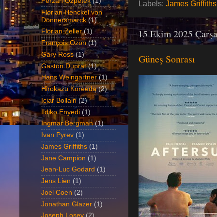
Ferzan Özpetek
(1)
Labels:
James Griffiths
Florian Henckel von
Donnersmarck
(1)
15 Ekim 2025 Çarş
Florian Zeller
(1)
François Ozon
(1)
Gary Ross
(1)
Güneş Sonrası
Gastón Duprat
(1)
Hans Weingartner
(1)
Hirokazu Koreeda
(2)
Iciar Bollain
(2)
Ildiko Enyedi
(1)
Ingmar Bergman
(1)
Ivan Pyrev
(1)
James Griffiths
(1)
Jane Campion
(1)
Jean-Luc Godard
(1)
Jens Lien
(1)
Joel Coen
(2)
Jonathan Glazer
(1)
Joseph Losey
(2)