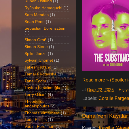
Ruben Östlund
(1)
Ryûsuke Hamaguchi
(1)
Sam Mendes
(1)
Sean Penn
(1)
Sebastián Borensztein
(1)
Simon Groß
(1)
Simon Stone
(1)
Spike Jonze
(1)
Sylvain Chomet
(1)
Takeshi Kitano
(1)
Tamara Kotevska
(1)
Read more » (Spoiler iç
Tanel Toom
(1)
Tayfun Pirselimoğlu
(1)
at
Ocak 22, 2025
Hiç y
Terry Giliam
(1)
Labels:
Coralie Fargea
Theodoros
Angelopoulos
(2)
Thomas Vinterberg
(1)
Daha Yeni Kayıtlar
Todd Philips
(1)
Vadim Perelman
(1)
Kaydol:
Kayıtlar (Atom)