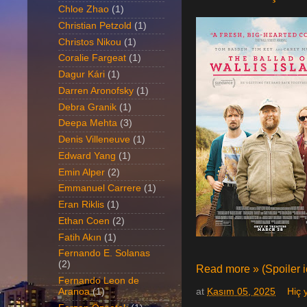
Chloe Zhao
(1)
Christian Petzold
(1)
Christos Nikou
(1)
Coralie Fargeat
(1)
Dagur Kári
(1)
Darren Aronofsky
(1)
Debra Granik
(1)
Deepa Mehta
(3)
Denis Villeneuve
(1)
Edward Yang
(1)
Emin Alper
(2)
Emmanuel Carrere
(1)
Eran Riklis
(1)
Ethan Coen
(2)
Fatih Akın
(1)
Fernando E. Solanas
(2)
Read more » (Spoiler iç
Fernando Leon de
Aranoa
(1)
at
Kasım 05, 2025
Hiç 